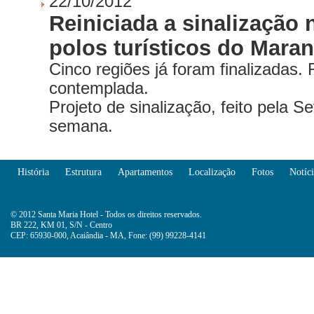
22/10/2012
Reiniciada a sinalização
polos turísticos do Mara
Cinco regiões já foram finalizadas.
contemplada.
Projeto de sinalização, feito pela Set
semana.
História
Estrutura
Apartamentos
Localização
Fotos
Notíci
© 2012 Santa Maria Hotel - Todos os direitos reservados.
BR 222, KM 01, S/N - Centro
CEP: 65930-000, Acaiândia - MA, Fone: (99) 99228-4141